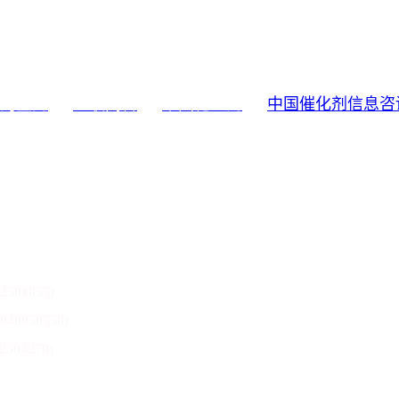
淘宝网
亚联高科
中国化工网
中国催化剂信息咨
2501853)
9940950358)
04270)