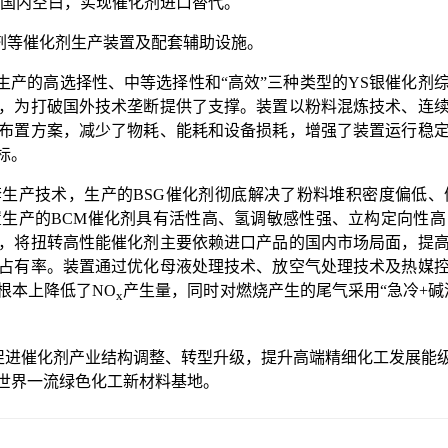
补国内空白，实现催化剂进口替代。
等催化剂生产装置及配套辅助设施。
的高选择性、中等选择性和“高效”三种类型的YS银催化剂
，为打破国外技术垄断提供了支撑。装置以粉料混炼技术、连
布置方案，减少了物耗、能耗和设备损耗，增强了装置运行稳
标。
产技术，生产的BSG催化剂彻底解决了粉料堆积密度偏低、
生产的BCM催化剂具有活性高、氢调敏感性强、立构定向性
，将扭转高性能催化剂主要依赖进口产品的国内市场局面，提
占有率。装置通过优化母液处理技术、放空气处理技术及热媒
根本上降低了NO
产生量，同时对燃烧产生的尾气采用“急冷+碱
x
进催化剂产业结构调整、转型升级，提升高端精细化工发展能
世界一流绿色化工新材料基地。