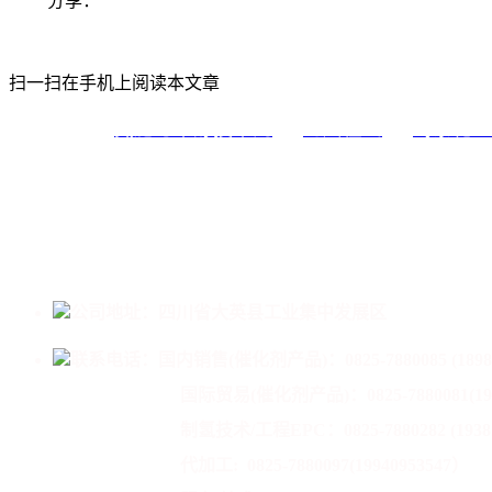
分享：
扫一扫在手机上阅读本文章
氮肥与甲醇技术网
海川在线
蜀泰化工
友情链接：
公司地址：四川省大英县工业集中发展区
联系电话：
国内销售(催化剂产品)：0825-7880085 (1898
国际贸易(催化剂产品)：
0825-7880081(1
制氢技术/工程EPC：0825-7880282 (193825
代加工:
0825-7880097(19940953547）