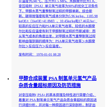
在温度为240 ℃、压力为1.5 MPa、水醇摩尔比为1.8、
变压吸附（PSA）单元氢气收率为90%的优化工况条件
下，甲醇水蒸气重整制氢过程的甲醇单耗、综合能
耗、碳排放强度和氢气成本分别为5.96 kg/kg、1185.98
kgOE/t（1kgOE=41.8MJ）、10.45kg/kg和17.46元/kg；
较高的反应压力和PSA单元氢气收率、较低的水醇摩
尔比和反应温度有利于甲醇制氢过程的节能减排；而
从氢气成本的角度出发，对甲醇水蒸气重整制氢过程
影响由强到弱的顺序为：PSA单元氢气收率＞水醇摩
尔比＞反应压力＞反应温度。
发布时间：
1970-01-01 08:28
甲醇合成装置 PSA 制氢单元氢气产品
杂质含量超标原因及防范措施
对变压吸附( PSA) 的基本原理及特性进行简要介绍，
着重对 PSA 制氢单元氢气产品杂质含量超标的原因进
行详细分析，并对每一种原因进行深刻剖析，制定出