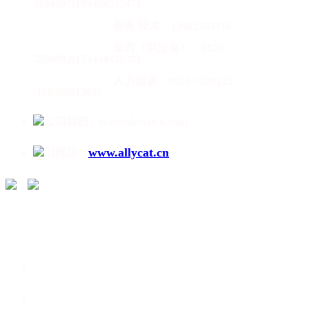
7880097(19940953547）
服务/技术：13982585918
采购（供应商）：0825-
7880092(15244942838）
人力资源：0825-7880132
(19940951309)
公司邮箱：scst@shutaicn.com
www.allycat.cn
旧网站：
/
走进蜀泰 /
产品介绍 /