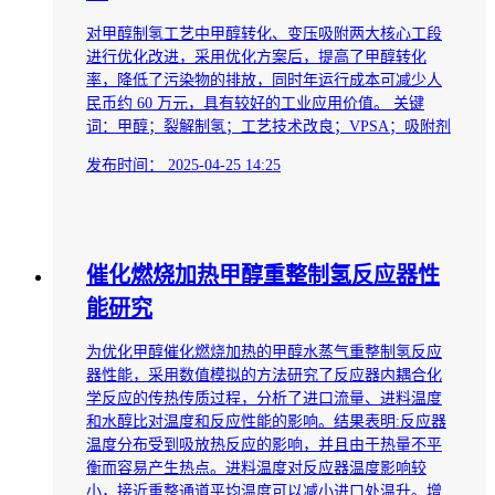
对甲醇制氢工艺中甲醇转化、变压吸附两大核心工段
进行优化改进，采用优化方案后，提高了甲醇转化
率，降低了污染物的排放，同时年运行成本可减少人
民币约 60 万元，具有较好的工业应用价值。 关键
词：甲醇；裂解制氢；工艺技术改良；VPSA；吸附剂
发布时间：
2025-04-25 14:25
催化燃烧加热甲醇重整制氢反应器性
能研究
为优化甲醇催化燃烧加热的甲醇水蒸气重整制氢反应
器性能，采用数值模拟的方法研究了反应器内耦合化
学反应的传热传质过程，分析了进口流量、进料温度
和水醇比对温度和反应性能的影响。结果表明:反应器
温度分布受到吸放热反应的影响，并且由于热量不平
衡而容易产生热点。进料温度对反应器温度影响较
小，接近重整通道平均温度可以减小进口处温升。增