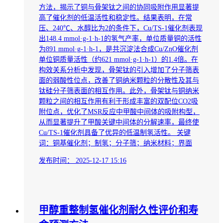
方法，揭示了铜与骨架钛之间的协同吸附作用显著提
高了催化剂的低温活性和稳定性。结果表明，在常
压、240℃、水醇比为2的条件下，Cu/TS-1催化剂表现
出148.4 mmol·g-1·h-1的氢气产率，单位质量铜的活性
为891 mmol·g-1·h-1，是共沉淀法合成Cu/ZnO催化剂
单位铜质量活性（约621 mmol·g-1·h-1）的1.4倍。在
构效关系分析中发现，骨架钛的引入增加了分子筛表
面的弱酸性位点，改善了铜纳米颗粒的分散性及其与
钛硅分子筛表面的相互作用。此外，骨架钛与铜纳米
颗粒之间的相互作用有利于形成丰富的双配位CO2吸
附位点，优化了MSR反应中甲酸中间体的吸附构型，
从而显著提升了甲酸关键中间体的分解速率，最终使
Cu/TS-1催化剂具备了优异的低温制氢活性。 关键
词：铜基催化剂；制氢；分子筛；纳米材料；界面
发布时间：
2025-12-17 15:16
甲醇重整制氢催化剂耐久性评价和寿