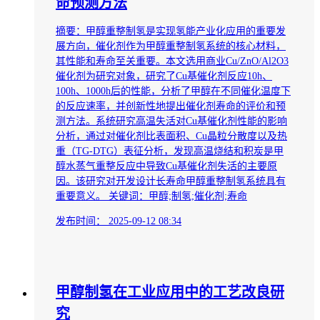
命预测方法
摘要：甲醇重整制氢是实现氢能产业化应用的重要发
展方向，催化剂作为甲醇重整制氢系统的核心材料，
其性能和寿命至关重要。本文选用商业Cu/ZnO/Al2O3
催化剂为研究对象，研究了Cu基催化剂反应10h、
100h、1000h后的性能，分析了甲醇在不同催化温度下
的反应速率，并创新性地提出催化剂寿命的评价和预
测方法。系统研究高温失活对Cu基催化剂性能的影响
分析，通过对催化剂比表面积、Cu晶粒分散度以及热
重（TG-DTG）表征分析，发现高温烧结和积炭是甲
醇水蒸气重整反应中导致Cu基催化剂失活的主要原
因。该研究对开发设计长寿命甲醇重整制氢系统具有
重要意义。 关键词：甲醇;制氢;催化剂;寿命
发布时间：
2025-09-12 08:34
甲醇制氢在工业应用中的工艺改良研
究