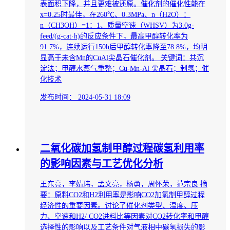
表面积下降，并且更难被还原。催化剂的催化性能在
x=0.25时最佳，在260℃、0.3MPa、n（H2O）：
n（CH3OH）=1：1、质量空速（WHSV）为3.0g-
feed/(g-cat·h)的反应条件下，最高甲醇转化率为
91.7%，连续运行150h后甲醇转化率降至78.8%，均明
显高于未含Mn的CuAl尖晶石催化剂。 关键词：共沉
淀法；甲醇水蒸气重整；Cu-Mn-Al 尖晶石；制氢；催
化技术
发布时间：
2024-05-31 18:09
二氧化碳加氢制甲醇过程碳氢利用率
的影响因素与工艺优化分析
王东亮，李婧玮，孟文亮，杨勇，周怀荣，范宗良 摘
要：原料CO2和H2利用率是影响CO2加氢制甲醇过程
经济性的重要因素。讨论了催化剂类型、温度、压
力、空速和H2/ CO2进料比等因素对CO2转化率和甲醇
选择性的影响以及工艺条件对气液相中碳氢损失的影