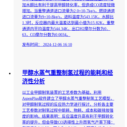
加水醇比有利于提高甲醇转化率，但造成CO浓度轻微
增加。当重整通道进口流量为2.0×10-7kg/s，燃烧通道
进口流量为9×10-8kg/s，进料温度为543.15K，水醇比
1.3时，反应器内最大温差达到最小值为15.82K，重整
通道内平均温度为544.34K，出口H2摩尔分数为0．
63，CO摩尔分数为0.0034。
发布时间：
2024-12-06 16:10
甲醇水蒸气重整制氢过程的能耗和经
济性分析
以工业甲醇制氢装置的工艺参数为基础，利用
AspenPlus软件建立了甲醇水蒸气重整制氢工艺模型，
对甲醇制氢过程的反应热力学进行探讨，分析各主要
工艺参数对制氢过程中能耗、物耗、成本和碳排放强
度的影响。结果表明：反应温度升高有利于甲醇转化
率的提升，但会导致CO选择性上升而氢气产率下降；