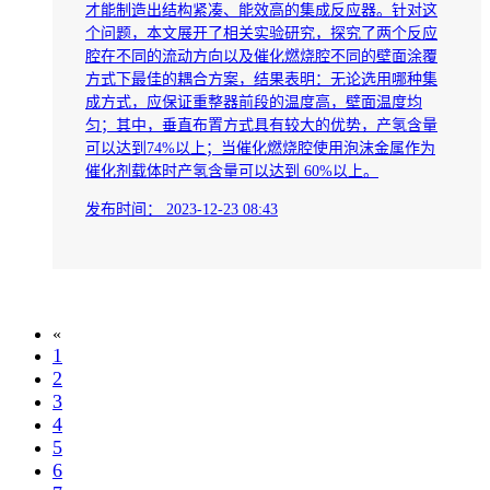
才能制造出结构紧凑、能效高的集成反应器。针对这
个问题，本文展开了相关实验研究，探究了两个反应
腔在不同的流动方向以及催化燃烧腔不同的壁面涂覆
方式下最佳的耦合方案，结果表明：无论选用哪种集
成方式，应保证重整器前段的温度高，壁面温度均
匀；其中，垂直布置方式具有较大的优势，产氢含量
可以达到74%以上；当催化燃烧腔使用泡沫金属作为
催化剂载体时产氢含量可以达到 60%以上。
发布时间：
2023-12-23 08:43
«
1
2
3
4
5
6