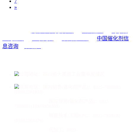
7
»
氮肥与甲醇技术网
海川在线
蜀泰化
友情链接：
工淘宝网
亚联高科
中国化工网
中国催化剂信
息咨询
中国成达
公司地址：四川省大英县工业集中发展区
联系电话：
国内销售(催化剂产品)：0825-7880085
(18982501853)
国际贸易(催化剂产品)：
0825-
7880081(19940950358)
制氢技术/工程EPC：0825-7880282
(19382504270)
代加工:
0825-