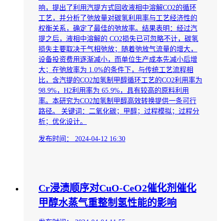
响，提出了利用汽提方式回收液相中溶解CO2的循环
工艺，并分析了弛放量对碳氢利用率与工艺经济性的
权衡关系，确定了最佳的弛放率。结果表明：经过汽
提之后，液相中溶解的 CO2损失已可忽略不计，碳氢
损失主要取决于气相弛放；随着弛放气流量的增大，
设备投资费用逐渐减小，而单位生产成本先减小后增
大；在弛放率为 1.0%的条件下，与传统工艺流程相
比，含汽提的CO2加氢制甲醇循环工艺的CO2利用率为
98.9%，H2利用率为 65.9%，具有较高的原料利用
率。本研究为CO2加氢制甲醇高效转换提供一条可行
路径。 关键词：二氧化碳；甲醇；过程模拟；过程分
析；优化设计。
发布时间：
2024-04-12 16:30
Cr浸渍顺序对CuO-CeO2催化剂催化
甲醇水蒸气重整制氢性能的影响