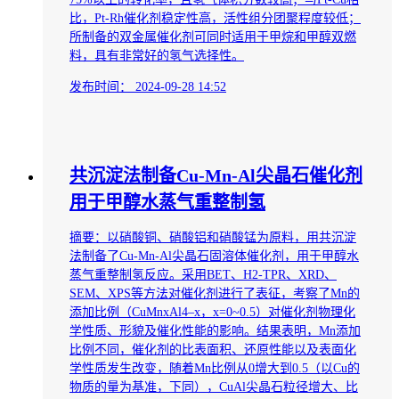
比，Pt-Rh催化剂稳定性高，活性组分团聚程度较低；
所制备的双金属催化剂可同时适用于甲烷和甲醇双燃
料，具有非常好的氢气选择性。
发布时间：
2024-09-28 14:52
共沉淀法制备Cu-Mn-Al尖晶石催化剂
用于甲醇水蒸气重整制氢
摘要：以硝酸铜、硝酸铝和硝酸锰为原料，用共沉淀
法制备了Cu-Mn-Al尖晶石固溶体催化剂，用于甲醇水
蒸气重整制氢反应。采用BET、H2-TPR、XRD、
SEM、XPS等方法对催化剂进行了表征，考察了Mn的
添加比例（CuMnxAl4–x，x=0~0.5）对催化剂物理化
学性质、形貌及催化性能的影响。结果表明，Mn添加
比例不同，催化剂的比表面积、还原性能以及表面化
学性质发生改变，随着Mn比例从0增大到0.5（以Cu的
物质的量为基准，下同），CuAl尖晶石粒径增大、比