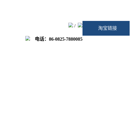
/
淘宝链接
电话：86-0825-7880085