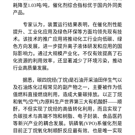
耗降至
1.03
吨/吨，催化剂综合指标优于国内外同类
产品。
专家认为，装置运行结果表明，在催化剂性能
提升、工业化应用及绿色环保等方面均领先现有技
术。该技术的推广应用将推动化工行业向低碳、绿
色方向发展，进一步提升离子液体研发和应用的国
际影响力。通过大规模产业化，不仅有效提高了石
化资源的利用效率，还显著减少了环境污染，推动
行业高质量发展。
据悉，碳四烷烃(丁烷)是石油开采油田伴生气以
及石油炼化过程常见的副产物之一，主要被作为低
值燃料直接燃烧利用，造成大量碳排放。以正丁烷
和氧气(空气)为原料生产世界第三大有机酸酐——顺
酐，不但实现了烷烃的高值转化利用，而且实现了
负碳技术与高端不饱和树脂、电子封装、食品医药
等新兴产业的耦合发展。钒磷氧(
VPO)
系催化剂是
目前正丁烷氧化制顺酐反应最有效、也是唯一实现