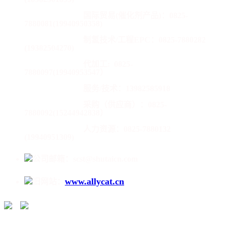
国际贸易(催化剂产品)：
0825-
7880081(19940950358)
制氢技术/工程EPC：0825-7880282
(19382504270)
代加工:
0825-
7880097(19940953547）
服务/技术：13982585918
采购（供应商）：0825-
7880092(15244942838）
人力资源：0825-7880132
(19940951309)
公司邮箱：scst@shutaicn.com
www.allycat.cn
旧网站：
/