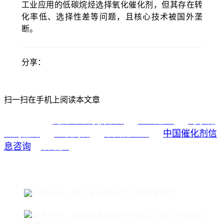
工业应用的低碳烷烃选择氧化催化剂，但其存在转
化率低、选择性差等问题，且核心技术被国外垄
断。
分享：
扫一扫在手机上阅读本文章
氮肥与甲醇技术网
海川在线
蜀泰化
友情链接：
工淘宝网
亚联高科
中国化工网
中国催化剂信
息咨询
中国成达
公司地址：四川省大英县工业集中发展区
联系电话：
国内销售(催化剂产品)：0825-7880085
(18982501853)