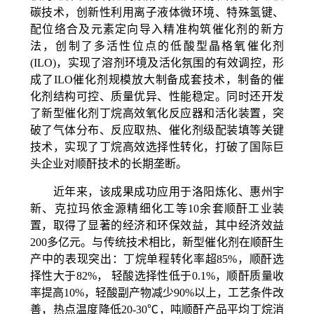
碳技术，创新性利用离子液体微环境、特殊氢键、
配位络合及元素定向导入精准构筑催化剂的新方
法，创制了多活性位点的低酸型晶格氧催化剂
(
ILO
)，实现了溶剂环境及活化氛围的有效调控，形
成了
ILO
催化剂规模放大制备成套技术，制备的催
化剂结构可控、质量优异、性能稳定。同时还开发
了新型催化剂丁烷高效氧化反应器和活化装置，突
破了气体分布、反应取热、催化剂级配装填等关键
技术，实现了丁烷高效选择性转化，打破了国际巨
头企业对顺酐技术的长期垄断。
近年来，该成果成功应用于洛阳炼化、惠州宇
新、克拉玛依金源精细化工等
10
余套顺酐工业装
置，取得了显著的经济和环保效益，其中经济效益
200
多亿元。与传统技术相比，新型催化剂在顺酐生
产中的表现突出：丁烷单程转化率超
85%
，顺酐选
择性大于
82%
， 轻酸选择性低于
0.1%，
顺酐质量收
率提高
10%
，轻酸副产物减少
90%
以上，工艺条件改
善，热点温度降低
20-30℃，
吨顺酐产品平均丁烷消